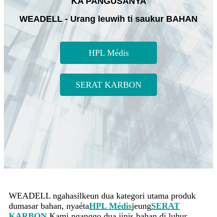
KA PANGUSANYA
WEADELL - Urang leuwih ti saukur BAHAN
HPL Médis
SERAT KARBON
WEADELL ngahasilkeun dua kategori utama produk
dumasar bahan, nyaéta
HPL Médis
jeung
SERAT
KARBON
.Kami nganggo dua jinis bahan di luhur