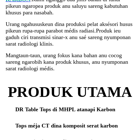
pikeun ngaropea produk anu saluyu sareng kabutuhan
khusus para nasabah.
Urang ngahususkeun dina produksi pelat aksésori husus
pikeun rupa-rupa parabot médis radiasi.Produk ieu
gaduh ciri transmisi sinar-x anu saé sareng nyumponan
sarat radiologi klinis.
Mangtaun-taun, urang fokus kana bahan anu cocog
sareng ngarobih kana produk khusus, anu nyumponan
sarat radiologi médis.
PRODUK UTAMA
DR Table Tops di MHPL atanapi Karbon
Tops méja CT dina komposit serat karbon