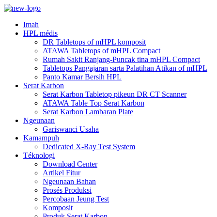
Imah
HPL médis
DR Tabletops of mHPL komposit
ATAWA Tabletops of mHPL Compact
Rumah Sakit Ranjang-Puncak tina mHPL Compact
Tabletops Pangajaran sarta Palatihan Atikan of mHPL
Panto Kamar Bersih HPL
Serat Karbon
Serat Karbon Tabletop pikeun DR CT Scanner
ATAWA Table Top Serat Karbon
Serat Karbon Lambaran Plate
Ngeunaan
Gariswanci Usaha
Kamampuh
Dedicated X-Ray Test System
Téknologi
Download Center
Artikel Fitur
Ngeunaan Bahan
Prosés Produksi
Percobaan Jeung Test
Komposit
Produk Serat Karbon