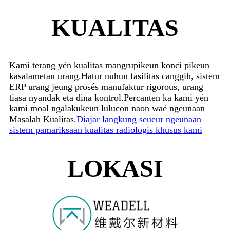
KUALITAS
Kami terang yén kualitas mangrupikeun konci pikeun
kasalametan urang.Hatur nuhun fasilitas canggih, sistem
ERP urang jeung prosés manufaktur rigorous, urang
tiasa nyandak eta dina kontrol.Percanten ka kami yén
kami moal ngalakukeun lulucon naon waé ngeunaan
Masalah Kualitas.
Diajar langkung seueur ngeunaan
sistem pamariksaan kualitas radiologis khusus kami
LOKASI