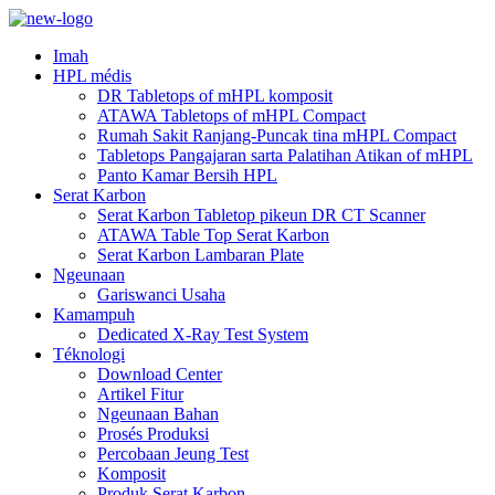
Imah
HPL médis
DR Tabletops of mHPL komposit
ATAWA Tabletops of mHPL Compact
Rumah Sakit Ranjang-Puncak tina mHPL Compact
Tabletops Pangajaran sarta Palatihan Atikan of mHPL
Panto Kamar Bersih HPL
Serat Karbon
Serat Karbon Tabletop pikeun DR CT Scanner
ATAWA Table Top Serat Karbon
Serat Karbon Lambaran Plate
Ngeunaan
Gariswanci Usaha
Kamampuh
Dedicated X-Ray Test System
Téknologi
Download Center
Artikel Fitur
Ngeunaan Bahan
Prosés Produksi
Percobaan Jeung Test
Komposit
Produk Serat Karbon