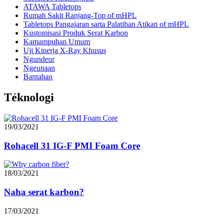
ATAWA Tabletops
Rumah Sakit Ranjang-Top of mHPL
Tabletops Pangajaran sarta Palatihan Atikan of mHPL
Kustomisasi Produk Serat Karbon
Kamampuhan Umum
Uji Kinerja X-Ray Khusus
Ngundeur
Ngeunaan
Bantahan
Téknologi
19/03/2021
Rohacell 31 IG-F PMI Foam Core
18/03/2021
Naha serat karbon?
17/03/2021