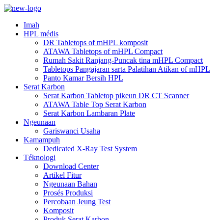
Imah
HPL médis
DR Tabletops of mHPL komposit
ATAWA Tabletops of mHPL Compact
Rumah Sakit Ranjang-Puncak tina mHPL Compact
Tabletops Pangajaran sarta Palatihan Atikan of mHPL
Panto Kamar Bersih HPL
Serat Karbon
Serat Karbon Tabletop pikeun DR CT Scanner
ATAWA Table Top Serat Karbon
Serat Karbon Lambaran Plate
Ngeunaan
Gariswanci Usaha
Kamampuh
Dedicated X-Ray Test System
Téknologi
Download Center
Artikel Fitur
Ngeunaan Bahan
Prosés Produksi
Percobaan Jeung Test
Komposit
Produk Serat Karbon