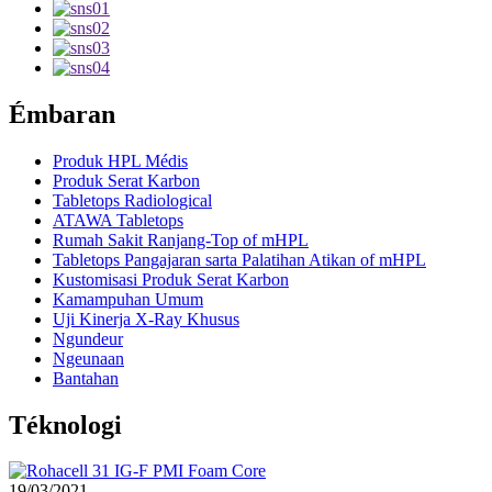
Émbaran
Produk HPL Médis
Produk Serat Karbon
Tabletops Radiological
ATAWA Tabletops
Rumah Sakit Ranjang-Top of mHPL
Tabletops Pangajaran sarta Palatihan Atikan of mHPL
Kustomisasi Produk Serat Karbon
Kamampuhan Umum
Uji Kinerja X-Ray Khusus
Ngundeur
Ngeunaan
Bantahan
Téknologi
19/03/2021