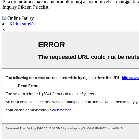
Pikeun inquiries ngeunaan produk urang atanapi pricelist, mangga tin
Inquiry Pikeun Pricelist
Kirim surélék
x