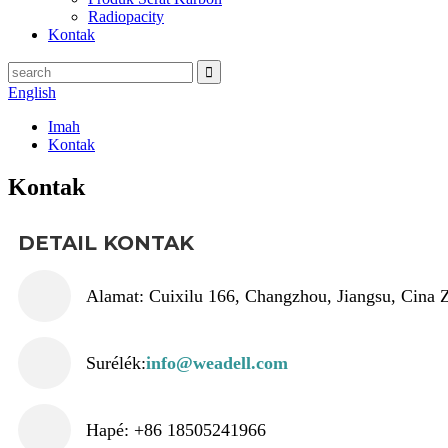
Radiopacity
Kontak
English
Imah
Kontak
Kontak
DETAIL KONTAK
Alamat: Cuixilu 166, Changzhou, Jiangsu, Cina
Surélék:
info@weadell.com
Hapé: +86 18505241966